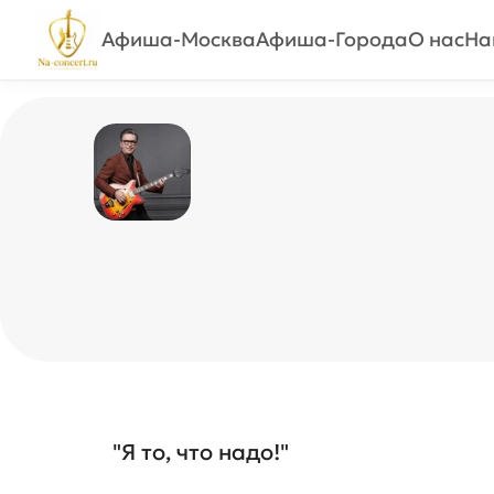
Афиша-Москва
Афиша-Города
О нас
На
"Я то, что надо!"
